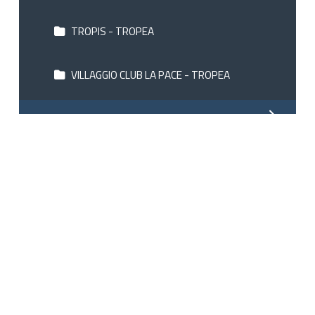
TROPIS - TROPEA
VILLAGGIO CLUB LA PACE - TROPEA
COMER SEE
EMILIA ROMAGNA
FRIAUL VENETIEN JULISCH
GARDASEE
KAMPANIEN