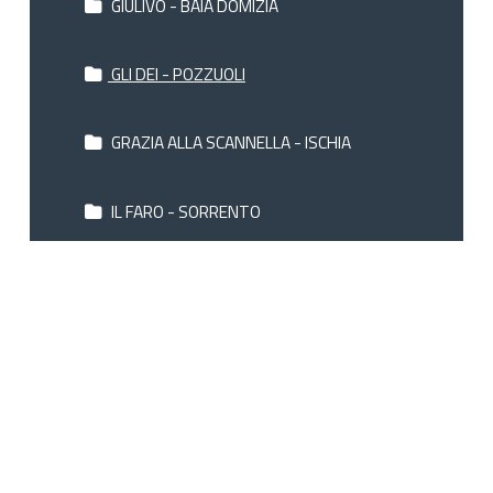
GIULIVO - BAIA DOMIZIA
GLI DEI - POZZUOLI
GRAZIA ALLA SCANNELLA - ISCHIA
IL FARO - SORRENTO
IMPERIAL HOTEL TRAMONTANO -
SORRENTO
ISABELLA - SANT'AGNELLO
ITALY VILLAGE - BAIA DOMIZIA