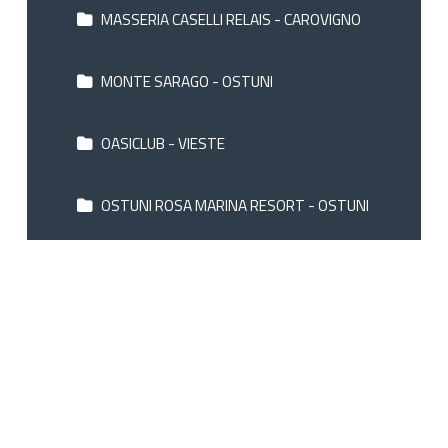
MASSERIA CASELLI RELAIS - CAROVIGNO
MONTE SARAGO - OSTUNI
OASICLUB - VIESTE
OSTUNI ROSA MARINA RESORT - OSTUNI
PALACE HOTEL SAN MICHELE - MONTE
SANT'ANGELO
PH ELIZABETH - MARIOTTO
PH SANT'ELIA - FASANO